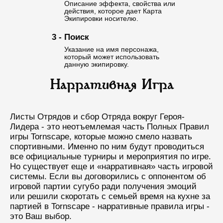
Описание эффекта, свойства или
действия, которое дает Карта
Экипировки носителю.
3 - Поиск
Указание на имя персонажа,
который может использовать
данную экипировку.
Нарративная Игра
Листы Отрядов и сбор Отряда вокруг Героя-
Лидера - это неотъемлемая часть Полных Правил
игры Tornscape, которые можно смело назвать
спортивными. Именно по ним будут проводиться
все официальные турниры и мероприятия по игре.
Но существует еще и «нарративная» часть игровой
системы. Если вы договорились с оппонентом об
игровой партии сугубо ради получения эмоций
или решили скоротать с семьей время на кухне за
партией в Tornscape - нарративные правила игры -
это Ваш выбор.