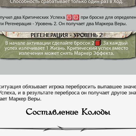
лучил два Критических Успеха
при броске для определен
и Регенерация - Уровень 2. Он получает два Маркера Веры.
ситуация обязывает игрока перебросить выпавшее знач
спеха, и в результате переброса он получает другое зна
чает Маркер Веры.
Составление Колоды