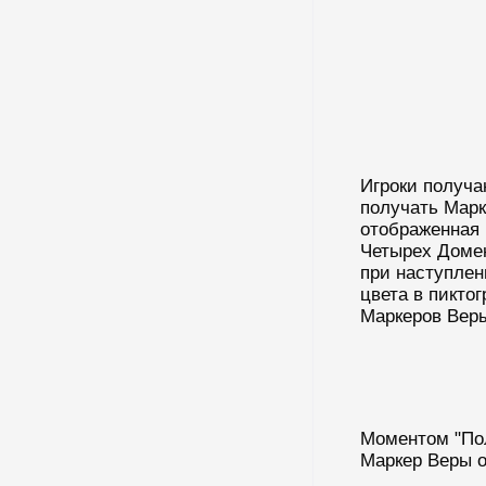
Игроки получ
получать Мар
отображенная 
Четырех Домен
при наступлен
цвета в пикто
Маркеров Веры
Моментом "Пол
Маркер Веры о