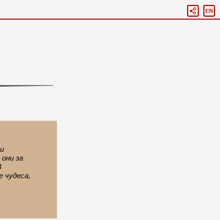
ни
они за
В
 чудеса,