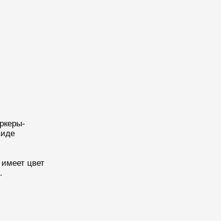
ркеры-
виде
 имеет цвет
.