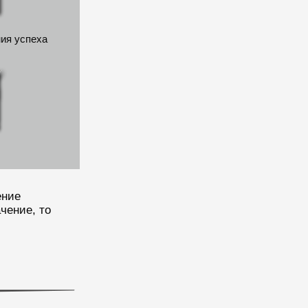
ия успеха
ение
чение, то