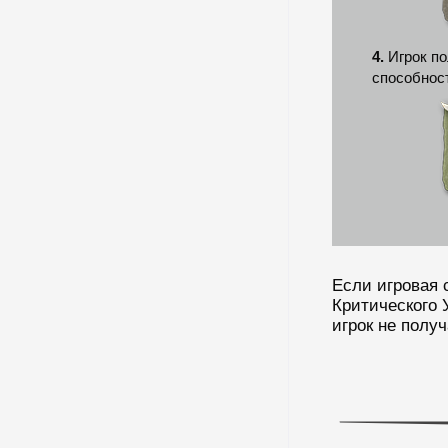
4.
Игрок по
способност
Если игровая 
Критического У
игрок не полу