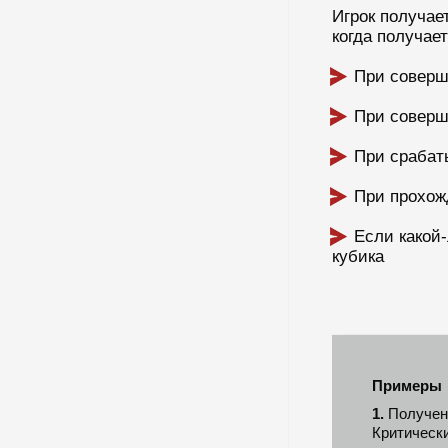
Игрок получае
когда получае
При соверш
При соверш
При срабат
При прохож
Если какой
кубика
Примеры
1.
Получени
Критическ