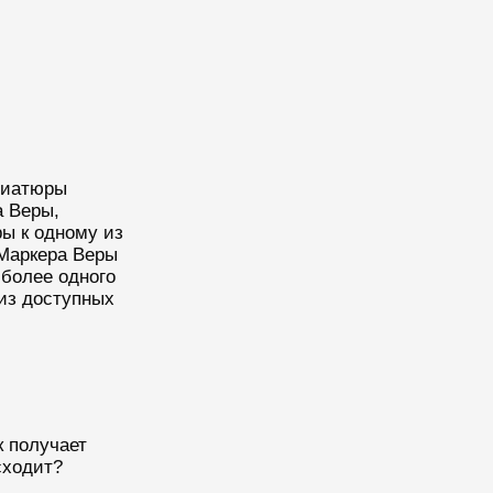
ниатюры
а Веры,
ы к одному из
 Маркера Веры
более одного
 из доступных
к получает
сходит?