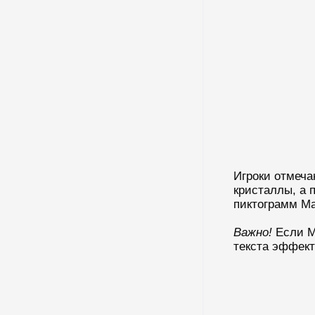
13 Доминация
14 Саботаж
15 Ловец Вихрей
16 Эфирный Смерч
Игроки отмеча
кристаллы, а 
пиктограмм Ма
Важно!
Если Ма
текста эффект