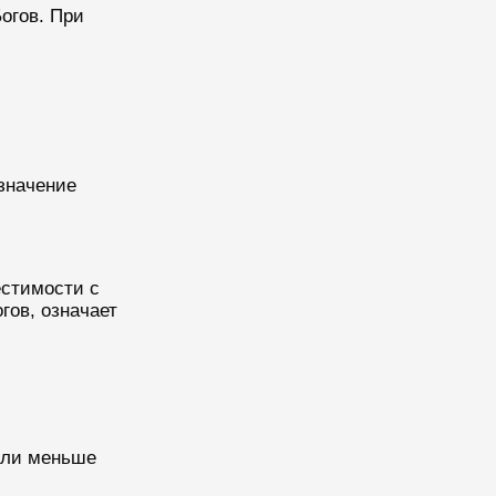
огов. При
значение
естимости с
гов, означает
 или меньше