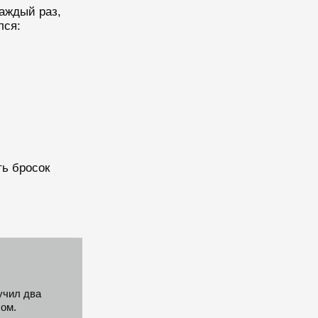
аждый раз,
лся:
ь бросок
учил два
ом.