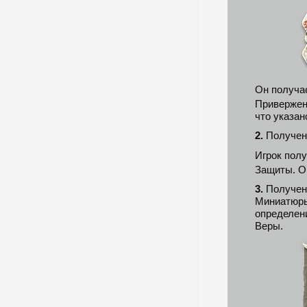
Он получа
Привержен
что указан
2.
Получен
Игрок пол
Защиты. О
3.
Получени
Миниатюры
определен
Веры.