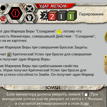
ет два Маркера Веры "Созидания"
, потому что
ность Миниатюры, совершавшей Действие - "Созидание",
о на ее карточке.
ие Маркеров Веры при совершении Бросков Защиты.
учил
Критический Успех при броске для совершения
н получает один Маркер Веры.
е Маркеров Веры при срабатывании свойства
. Игрок получил Критический Успех при броске для
ия успеха способности Зомби. Он получает один Маркер